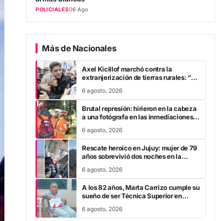
POLICIALES
06 Ago
Más de Nacionales
Axel Kicillof marchó contra la
extranjerización de tierras rurales: “A
Javier Milei se le cae la careta”
6 agosto, 2026
Brutal represión: hirieron en la cabeza
a una fotógrafa en las inmediaciones
del Congreso
6 agosto, 2026
Rescate heroico en Jujuy: mujer de 79
años sobrevivió dos noches en la
montaña tras fracturarse el fémur
6 agosto, 2026
A los 82 años, Marta Carrizo cumple su
sueño de ser Técnica Superior en
Turismo tras 25 años de esfuerzo
6 agosto, 2026