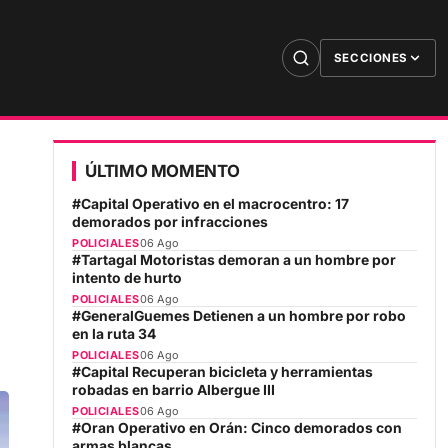
SECCIONES
ÚLTIMO MOMENTO
#Capital Operativo en el macrocentro: 17
demorados por infracciones
POLICIALES
06 Ago
#Tartagal Motoristas demoran a un hombre por
intento de hurto
POLICIALES
06 Ago
#GeneralGuemes Detienen a un hombre por robo
en la ruta 34
POLICIALES
06 Ago
#Capital Recuperan bicicleta y herramientas
robadas en barrio Albergue III
POLICIALES
06 Ago
#Oran Operativo en Orán: Cinco demorados con
armas blancas