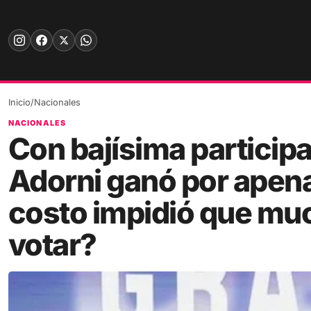
Skip
to
content
Inicio
/
Nacionales
NACIONALES
Con bajísima participa
Adorni ganó por apena
costo impidió que mu
votar?