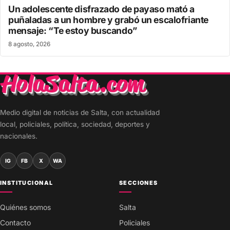
Un adolescente disfrazado de payaso mató a
puñaladas a un hombre y grabó un escalofriante
mensaje: “Te estoy buscando”
8 agosto, 2026
Medio digital de noticias de Salta, con actualidad
local, policiales, política, sociedad, deportes y
nacionales.
IG
FB
X
WA
INSTITUCIONAL
SECCIONES
Quiénes somos
Salta
Contacto
Policiales