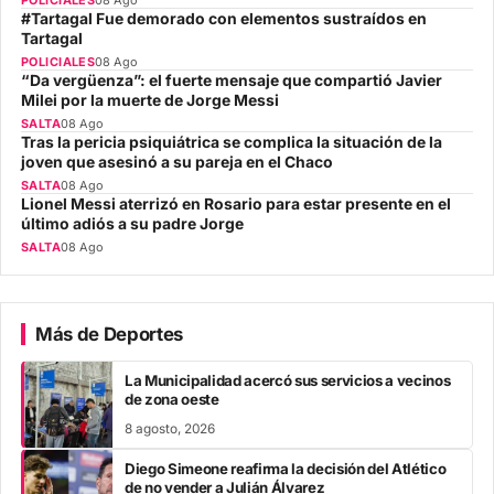
POLICIALES
08 Ago
#Tartagal Fue demorado con elementos sustraídos en
Tartagal
POLICIALES
08 Ago
“Da vergüenza”: el fuerte mensaje que compartió Javier
Milei por la muerte de Jorge Messi
SALTA
08 Ago
Tras la pericia psiquiátrica se complica la situación de la
joven que asesinó a su pareja en el Chaco
SALTA
08 Ago
Lionel Messi aterrizó en Rosario para estar presente en el
último adiós a su padre Jorge
SALTA
08 Ago
Más de Deportes
La Municipalidad acercó sus servicios a vecinos
de zona oeste
8 agosto, 2026
Diego Simeone reafirma la decisión del Atlético
de no vender a Julián Álvarez