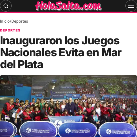
Skip
to
content
Inicio
/
Deportes
DEPORTES
Inauguraron los Juegos
Nacionales Evita en Mar
del Plata