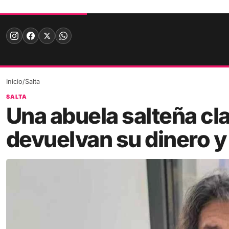
Skip
to
content
Inicio
/
Salta
SALTA
Una abuela salteña cla
devuelvan su dinero y