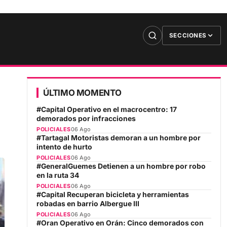
SECCIONES
ÚLTIMO MOMENTO
#Capital Operativo en el macrocentro: 17
demorados por infracciones
POLICIALES
06 Ago
#Tartagal Motoristas demoran a un hombre por
intento de hurto
POLICIALES
06 Ago
#GeneralGuemes Detienen a un hombre por robo
en la ruta 34
POLICIALES
06 Ago
#Capital Recuperan bicicleta y herramientas
robadas en barrio Albergue III
POLICIALES
06 Ago
#Oran Operativo en Orán: Cinco demorados con
armas blancas