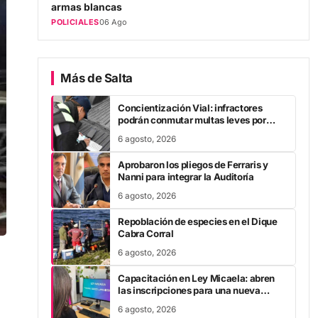
POLICIALES
06 Ago
Más de Salta
Concientización Vial: infractores
podrán conmutar multas leves por
trabajo comunitario
6 agosto, 2026
Aprobaron los pliegos de Ferraris y
Nanni para integrar la Auditoría
6 agosto, 2026
Repoblación de especies en el Dique
Cabra Corral
6 agosto, 2026
Capacitación en Ley Micaela: abren
las inscripciones para una nueva
formación virtual
6 agosto, 2026