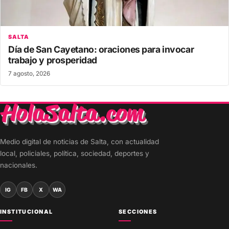
SALTA
Día de San Cayetano: oraciones para invocar
trabajo y prosperidad
7 agosto, 2026
Medio digital de noticias de Salta, con actualidad
local, policiales, política, sociedad, deportes y
nacionales.
IG
FB
X
WA
INSTITUCIONAL
SECCIONES