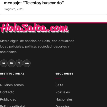
mensaje: “Te estoy buscando”
8 agosto, 2026
Medio digital de noticias de Salta, con actualidad
local, policiales, política, sociedad, deportes y
nacionales.
IG
FB
X
WA
INSTITUCIONAL
SECCIONES
Quiénes somos
Salta
Contacto
Policiales
Publicidad
Nacionales
Política editorial
Deportes