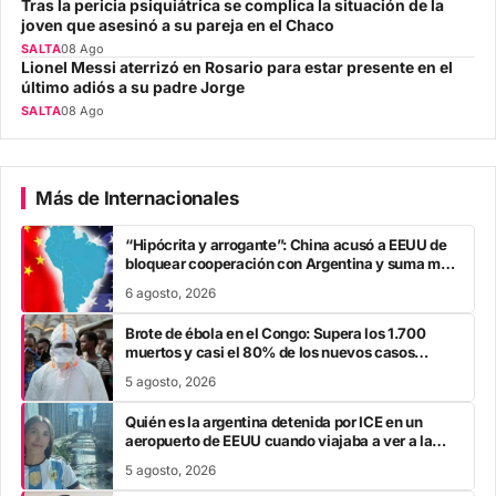
Tras la pericia psiquiátrica se complica la situación de la
joven que asesinó a su pareja en el Chaco
SALTA
08 Ago
Lionel Messi aterrizó en Rosario para estar presente en el
último adiós a su padre Jorge
SALTA
08 Ago
Más de Internacionales
“Hipócrita y arrogante”: China acusó a EEUU de
bloquear cooperación con Argentina y suma mas
tensión diplomática para Javier Milei
6 agosto, 2026
Brote de ébola en el Congo: Supera los 1.700
muertos y casi el 80% de los nuevos casos
escapa al rastreo de contactos
5 agosto, 2026
Quién es la argentina detenida por ICE en un
aeropuerto de EEUU cuando viajaba a ver a la
Selección en el Mundial
5 agosto, 2026