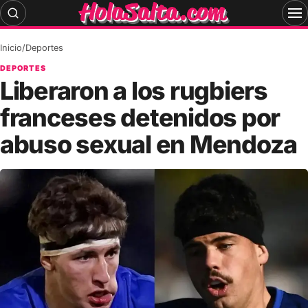
Skip
to
content
Inicio
/
Deportes
DEPORTES
Liberaron a los rugbiers
franceses detenidos por
abuso sexual en Mendoza