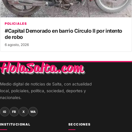
POLICIALES
#Capital Demorado en barrio Círculo II por intento
de robo
6 agosto, 2026
Medio digital de noticias de Salta, con actualidad
local, policiales, política, sociedad, deportes y
nacionales.
IG
FB
X
WA
INSTITUCIONAL
SECCIONES