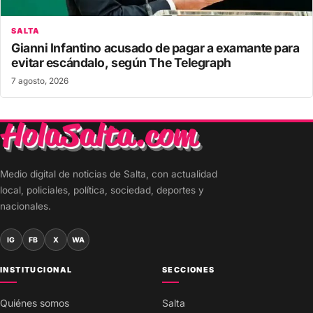
SALTA
Gianni Infantino acusado de pagar a examante para
evitar escándalo, según The Telegraph
7 agosto, 2026
Medio digital de noticias de Salta, con actualidad
local, policiales, política, sociedad, deportes y
nacionales.
IG
FB
X
WA
INSTITUCIONAL
SECCIONES
Quiénes somos
Salta