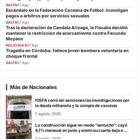
SALTA
07 Ago
Escándalo en la Federación Coreana de Fútbol: investigan
pagos a árbitros por servicios sexuales
SALTA
07 Ago
Tras la declaración de Candela Arizaga, la Fiscalía decidió
mantener la restricción de acercamiento contra Facundo
Moyano
POLICIALES
07 Ago
Tragedia en Córdoba: fallece joven bombera voluntaria en
choque frontal
SALTA
07 Ago
Más de Nacionales
IOSFA cerró sin sanciones las investigaciones por
la deuda millonaria y la compra de vacunas
7 agosto, 2026
La construcción sigue en modo “serrucho”: cayó
4,1% mensual en junio y anoto su cuarta baja en
el año
7 agosto, 2026