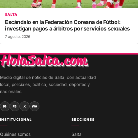
SALTA
Escándalo en la Federación Coreana de Fútbol:
investigan pagos a árbitros por servicios sexuales
7 agosto, 2026
Medio digital de noticias de Salta, con actualidad
local, policiales, política, sociedad, deportes y
nacionales.
IG
FB
X
WA
INSTITUCIONAL
SECCIONES
Quiénes somos
Salta