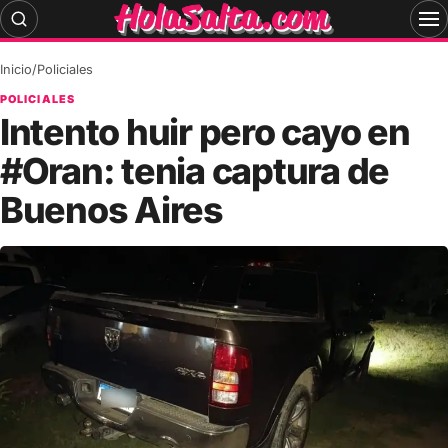
Skip
to
content
Inicio
/
Policiales
POLICIALES
Intento huir pero cayo en
#Oran: tenia captura de
Buenos Aires