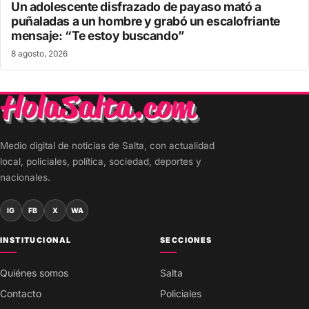
Un adolescente disfrazado de payaso mató a
puñaladas a un hombre y grabó un escalofriante
mensaje: “Te estoy buscando”
8 agosto, 2026
Medio digital de noticias de Salta, con actualidad
local, policiales, política, sociedad, deportes y
nacionales.
IG
FB
X
WA
INSTITUCIONAL
SECCIONES
Quiénes somos
Salta
Contacto
Policiales