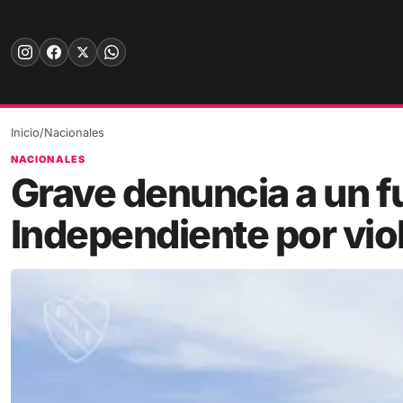
Skip
to
content
Inicio
/
Nacionales
NACIONALES
Grave denuncia a un fu
Independiente por vio