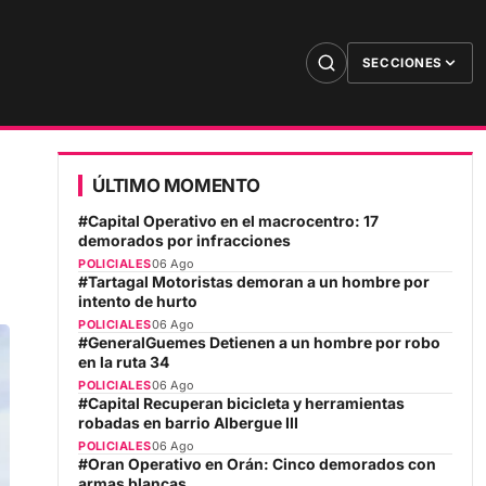
SECCIONES
ÚLTIMO MOMENTO
#Capital Operativo en el macrocentro: 17
demorados por infracciones
POLICIALES
06 Ago
#Tartagal Motoristas demoran a un hombre por
intento de hurto
POLICIALES
06 Ago
#GeneralGuemes Detienen a un hombre por robo
en la ruta 34
POLICIALES
06 Ago
#Capital Recuperan bicicleta y herramientas
robadas en barrio Albergue III
POLICIALES
06 Ago
#Oran Operativo en Orán: Cinco demorados con
armas blancas