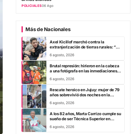
POLICIALES
06 Ago
Más de Nacionales
Axel Kicillof marchó contra la
extranjerización de tierras rurales: “A
Javier Milei se le cae la careta”
6 agosto, 2026
Brutal represión: hirieron en la cabeza
a una fotógrafa en las inmediaciones
del Congreso
6 agosto, 2026
Rescate heroico en Jujuy: mujer de 79
años sobrevivió dos noches en la
montaña tras fracturarse el fémur
6 agosto, 2026
A los 82 años, Marta Carrizo cumple su
sueño de ser Técnica Superior en
Turismo tras 25 años de esfuerzo
6 agosto, 2026