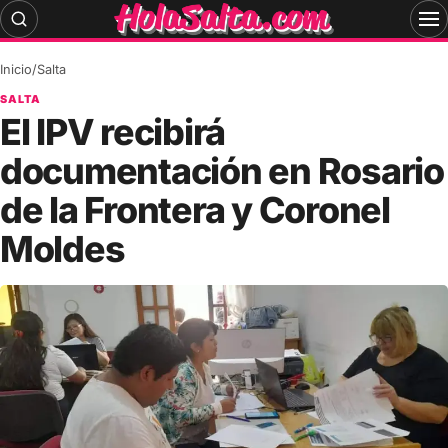
Skip
to
content
Inicio
/
Salta
SALTA
El IPV recibirá
documentación en Rosario
de la Frontera y Coronel
Moldes