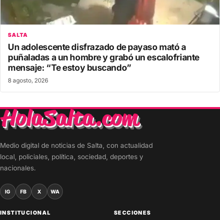
SALTA
Un adolescente disfrazado de payaso mató a
puñaladas a un hombre y grabó un escalofriante
mensaje: “Te estoy buscando”
8 agosto, 2026
Medio digital de noticias de Salta, con actualidad
local, policiales, política, sociedad, deportes y
nacionales.
IG
FB
X
WA
INSTITUCIONAL
SECCIONES