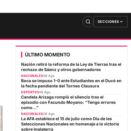
SECCIONES
ÚLTIMO MOMENTO
Nación retiró la reforma de la Ley de Tierras tras el
rechazo de Sáenz y otros gobernadores
NACIONALES
06 Ago
Boca se impuso 1-0 ante Estudiantes en el Ducó en
la fecha pendiente del Torneo Clausura
DEPORTES
06 Ago
Candela Arizaga rompió el silencio tras el
episodio con Facundo Moyano: “Tengo errores
como…”
NACIONALES
06 Ago
La AFA establece el 15 de julio como Día de las
Selecciones Nacionales en homenaje a la victoria
sobre Inglaterra
DEPORTES
06 Ago