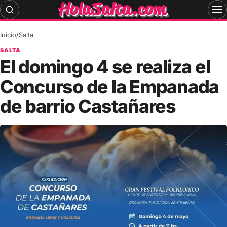
Skip
to
content
Inicio
/
Salta
SALTA
El domingo 4 se realiza el
Concurso de la Empanada
de barrio Castañares