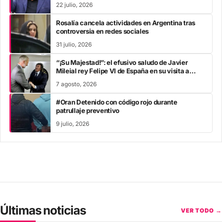
22 julio, 2026
Rosalía cancela actividades en Argentina tras
controversia en redes sociales
31 julio, 2026
“¡Su Majestad!”: el efusivo saludo de Javier
Mileial rey Felipe VI de España en su visita a
Colombia
7 agosto, 2026
#Oran Detenido con código rojo durante
patrullaje preventivo
9 julio, 2026
Últimas noticias
VER TODO →