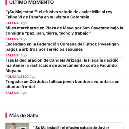
ÚLTIMO MOMENTO
“¡Su Majestad!”: el efusivo saludo de Javier Mileial rey
Felipe VI de España en su visita a Colombia
SALTA
07 Ago
Miles marcharon en Plaza de Mayo por San Cayetano bajo la
consigna “paz, pan, tierra, techo y trabajo”
SALTA
07 Ago
Escándalo en la Federación Coreana de Fútbol: investigan
pagos a árbitros por servicios sexuales
SALTA
07 Ago
Tras la declaración de Candela Arizaga, la Fiscalía decidió
mantener la restricción de acercamiento contra Facundo
Moyano
POLICIALES
07 Ago
Tragedia en Córdoba: fallece joven bombera voluntaria en
choque frontal
SALTA
07 Ago
Más de Salta
“¡Su Majestad!”: el efusivo saludo de Javier