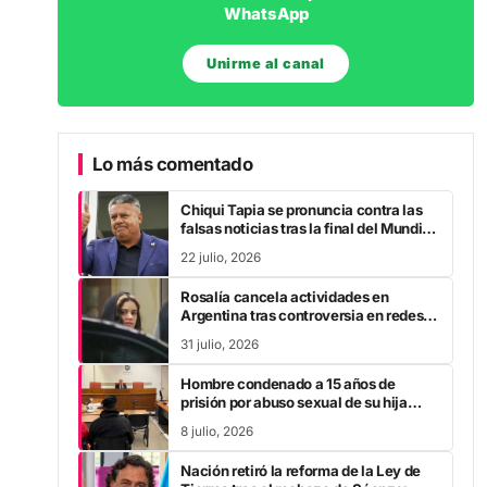
Unirme al canal
Lo más comentado
Chiqui Tapia se pronuncia contra las
falsas noticias tras la final del Mundial
2026
22 julio, 2026
Rosalía cancela actividades en
Argentina tras controversia en redes
sociales
31 julio, 2026
Hombre condenado a 15 años de
prisión por abuso sexual de su hija
durante la pandemia
8 julio, 2026
Nación retiró la reforma de la Ley de
Tierras tras el rechazo de Sáenz y
otros gobernadores