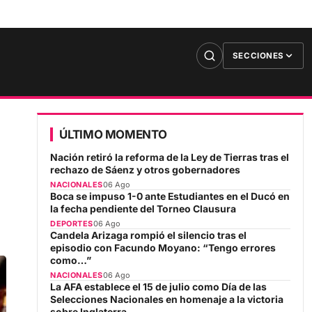
SECCIONES
ÚLTIMO MOMENTO
Nación retiró la reforma de la Ley de Tierras tras el
rechazo de Sáenz y otros gobernadores
NACIONALES
06 Ago
Boca se impuso 1-0 ante Estudiantes en el Ducó en
la fecha pendiente del Torneo Clausura
DEPORTES
06 Ago
Candela Arizaga rompió el silencio tras el
episodio con Facundo Moyano: “Tengo errores
como…”
NACIONALES
06 Ago
La AFA establece el 15 de julio como Día de las
Selecciones Nacionales en homenaje a la victoria
sobre Inglaterra
DEPORTES
06 Ago