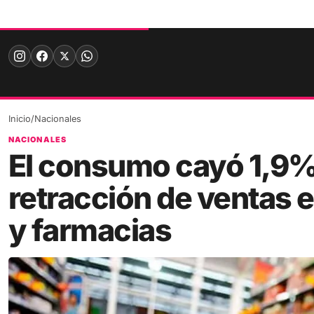
Skip
to
content
Inicio
/
Nacionales
NACIONALES
El consumo cayó 1,9%
retracción de ventas 
y farmacias