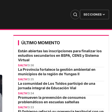
SECCIONES
ÚLTIMO MOMENTO
Están abiertas las inscripciones para finalizar los
estudios secundarios en BSPA, CENS y Sistema
Virtual
SALTA
13:36
La Provincia fortalece la gestión ambiental en
municipios de la región de Yungas II
SALTA
13:35
La comunidad de Los Toldos participó de una
jornada integral de Educación Vial
SALTA
13:34
Promueven la prevención de consumos
problemáticos en escuelas salteñas
SALTA
13:33
El Gobierno reforzó su presencia territorial con un