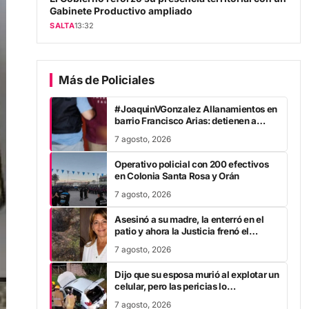
Gabinete Productivo ampliado
SALTA
13:32
Más de Policiales
#JoaquinVGonzalez Allanamientos en
barrio Francisco Arias: detienen a
hombre por drogas
7 agosto, 2026
Operativo policial con 200 efectivos
en Colonia Santa Rosa y Orán
7 agosto, 2026
Asesinó a su madre, la enterró en el
patio y ahora la Justicia frenó el
proceso: los motivos
7 agosto, 2026
Dijo que su esposa murió al explotar un
celular, pero las pericias lo
contradijeron y fue detenido
7 agosto, 2026