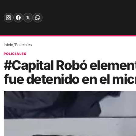
Skip
to
content
Inicio
/
Policiales
POLICIALES
#Capital Robó element
fue detenido en el mi