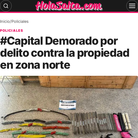
Skip
to
content
Inicio
/
Policiales
POLICIALES
#Capital Demorado por
delito contra la propiedad
en zona norte