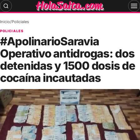
Skip
to
content
Inicio
/
Policiales
POLICIALES
#ApolinarioSaravia
Operativo antidrogas: dos
detenidas y 1500 dosis de
cocaína incautadas