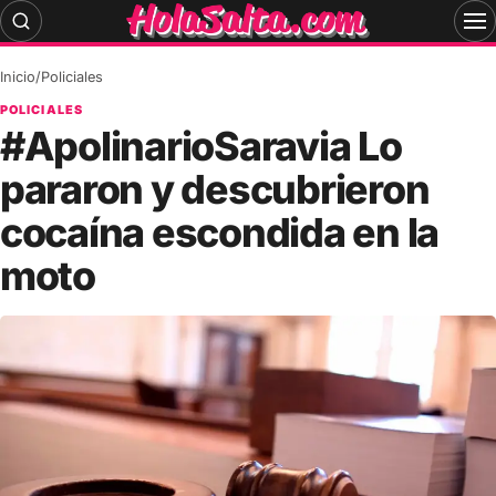
Skip
to
content
Inicio
/
Policiales
POLICIALES
#ApolinarioSaravia Lo
pararon y descubrieron
cocaína escondida en la
moto